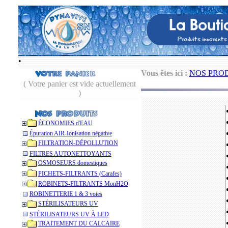
•
Vous êtes ici :
NOS PRO
( Votre panier est vide actuellement
)
ÉCONOMIES d'EAU
Épuration AIR-Ionisation négative
FILTRATION-DÉPOLLUTION
FILTRES AUTONETTOYANTS
OSMOSEURS domestiques
PICHETS-FILTRANTS (Carafes)
ROBINETS-FILTRANTS MonH2O
ROBINETTERIE 1 & 3 voies
STÉRILISATEURS UV
STÉRILISATEURS UV À LED
TRAITEMENT DU CALCAIRE