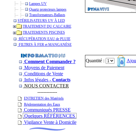
Lampes UV
Quartz protecteurs lampes
Transformateurs-Ballasts
STÉRILISATEURS UV À LED
TRAITEMENT DU CALCAIRE
TRAITEMENTS PISCINES
­·RÉCUPÉRATION EAU de PLUIE
­·­FILTRES À FER et MANGANÈSE
Quantité :
Ajou
Comment Commander ?
Moyens de Paiement
Conditions de Vente
Infos légales -
Contacts
NOUS CONTACTER
-------------
ENTRETIEN des Matériels
Réglementation des Eaux
Communiqués PRESSE
Quelques RÉFÉRENCES
Vigilance Vente à Domicile