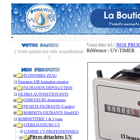
•
Vous êtes ici :
NOS PRO
Référence : UV-TIMER
( Votre panier est vide actuellement
)
ÉCONOMIES d'EAU
Épuration AIR-Ionisation négative
FILTRATION-DÉPOLLUTION
FILTRES AUTONETTOYANTS
OSMOSEURS domestiques
PICHETS-FILTRANTS (Carafes)
ROBINETS-FILTRANTS MonH2O
ROBINETTERIE 1 & 3 voies
STÉRILISATEURS UV
GAMME UV-PROFESSIONNELS
Pièces détachées UV