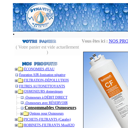
•
Vous êtes ici :
NOS PR
( Votre panier est vide actuellement
)
ÉCONOMIES d'EAU
Épuration AIR-Ionisation négative
FILTRATION-DÉPOLLUTION
FILTRES AUTONETTOYANTS
OSMOSEURS domestiques
-Osmoseurs à DÉBIT DIRECT
-Osmoseurs avec RÉSERVOIR
Consommables Osmoseurs
Options pour Osmoseurs
PICHETS-FILTRANTS (Carafes)
ROBINETS-FILTRANTS MonH2O