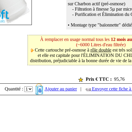
sur Charbon actif (pré-osmose)
- Filtration à finesse 5µ par mi
- Purification et Élimination du
• Montage type "baïonnette" déd
À remplacer en usage normal tous les
12 mois 
(~6000 Litres d'eau filtrée)
Cette cartouche pré-osmose à
rôle double
est très so
et elle est capitale pour l'ÉLIMINATION DU CH
distribution, préjudiciable à la bonne durée de vie de
Prix € TTC :
95,76
Quantité :
Ajouter au panier
|
Envoyer cette fiche à