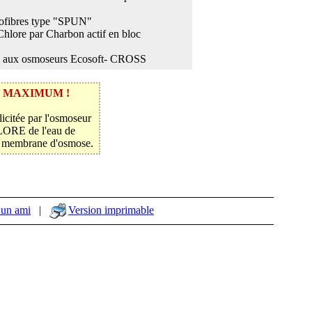
crofibres type "SPUN"
 Chlore par Charbon actif en bloc
ié aux osmoseurs Ecosoft- CROSS
au MAXIMUM !
llicitée par l'osmoseur
LORE de l'eau de
 la membrane d'osmose.
 un ami
|
Version imprimable