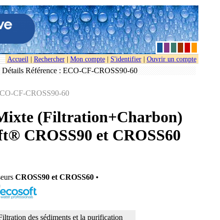
Accueil
|
Rechercher
|
Mon compte
|
S'identifier
|
Ouvrir un compte
 Détails Référence : ECO-CF-CROSS90-60
 ECO-CF-CROSS90-60
Mixte (Filtration+Charbon)
oft® CROSS90 et CROSS60
seurs
CROSS90 et CROSS60
•
Filtration des sédiments et la purification