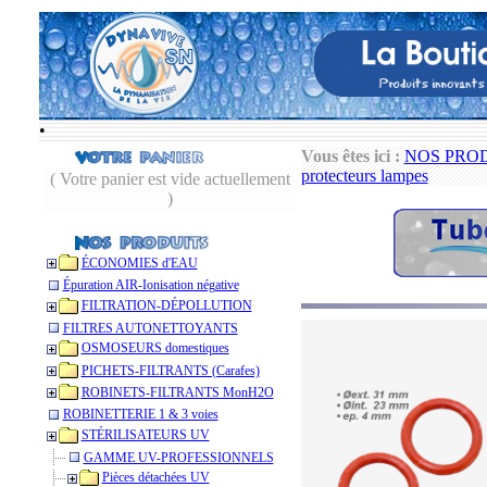
•
Vous êtes ici :
NOS PRO
protecteurs lampes
( Votre panier est vide actuellement
)
ÉCONOMIES d'EAU
Épuration AIR-Ionisation négative
FILTRATION-DÉPOLLUTION
FILTRES AUTONETTOYANTS
OSMOSEURS domestiques
PICHETS-FILTRANTS (Carafes)
ROBINETS-FILTRANTS MonH2O
ROBINETTERIE 1 & 3 voies
STÉRILISATEURS UV
GAMME UV-PROFESSIONNELS
Pièces détachées UV