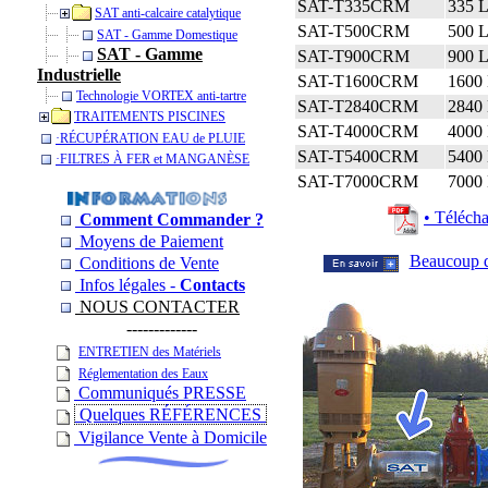
SAT-T335CRM
335 L
SAT anti-calcaire catalytique
SAT-T500CRM
500 L
SAT - Gamme Domestique
SAT - Gamme
SAT-T900CRM
900 L
Industrielle
SAT-T1600CRM
1600 
Technologie VORTEX anti-tartre
SAT-T2840CRM
2840 
TRAITEMENTS PISCINES
SAT-T4000CRM
4000 
­·RÉCUPÉRATION EAU de PLUIE
SAT-T5400CRM
5400 
­·­FILTRES À FER et MANGANÈSE
SAT-T7000CRM
7000 
• Téléch
Comment Commander ?
Moyens de Paiement
Beaucoup d
Conditions de Vente
Infos légales -
Contacts
NOUS CONTACTER
-------------
ENTRETIEN des Matériels
Réglementation des Eaux
Communiqués PRESSE
Quelques RÉFÉRENCES
Vigilance Vente à Domicile