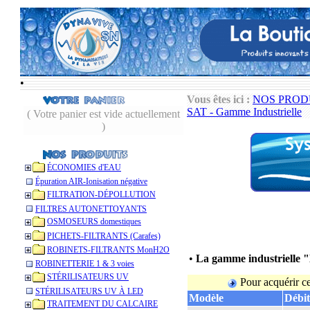
•
Vous êtes ici :
NOS PROD
SAT - Gamme Industrielle
( Votre panier est vide actuellement
)
ÉCONOMIES d'EAU
Épuration AIR-Ionisation négative
FILTRATION-DÉPOLLUTION
FILTRES AUTONETTOYANTS
OSMOSEURS domestiques
PICHETS-FILTRANTS (Carafes)
ROBINETS-FILTRANTS MonH2O
•
La gamme industrielle 
ROBINETTERIE 1 & 3 voies
STÉRILISATEURS UV
Pour acquérir c
STÉRILISATEURS UV À LED
Modèle
Débit
TRAITEMENT DU CALCAIRE