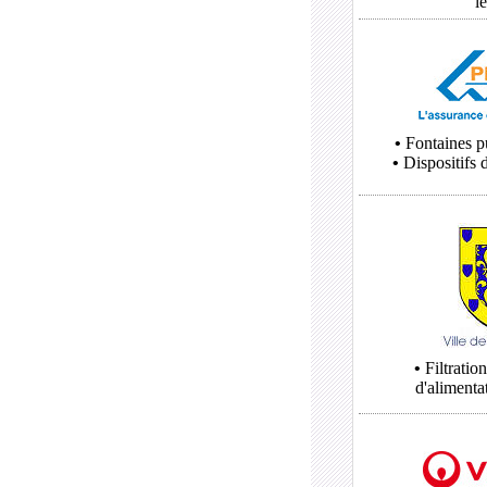
l
•
Fontaines pu
•
Dispositifs 
•
Filtratio
d'alimenta