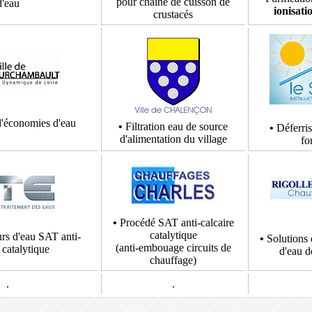
pour chaine de cuisson de
d'eau
ionisati
crustacés
d'économies d'eau
•
Filtration eau de source
•
Déferris
d'alimentation du village
fo
•
Procédé
SAT
anti-calcaire
catalytique
rs d'eau
SAT
anti-
•
Solutions 
(anti-embouage circuits de
 catalytique
d'eau 
chauffage)
.
.