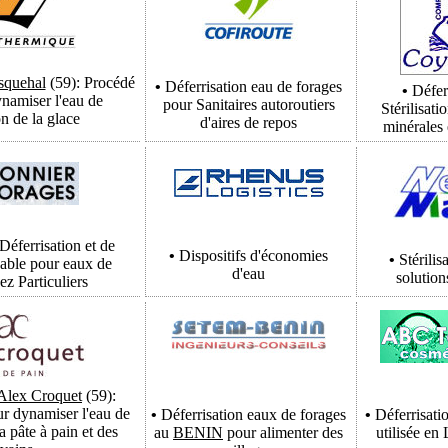
squehal
(59): Procédé
•
Déferrisation eau de forages
•
Déferr
namiser l'eau de
pour Sanitaires autoroutiers
Stérilisat
on de la glace
d'aires de repos
minérales
Déferrisation et de
•
Dispositifs d'économies
•
Stérili
 sable pour eaux de
d'eau
solution
ez Particuliers
Alex Croquet
(59):
r dynamiser l'eau de
•
Déferrisation eaux de forages
•
Déferrisati
a pâte à pain et des
au
BENIN
pour alimenter des
utilisée en