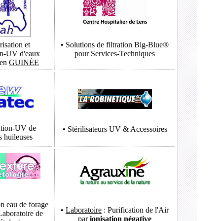
isation et
•
Solutions de filtration
Big-Blue®
ion-UV d'eaux
pour Services-Techniques
 en
GUINÉE
sation-UV de
•
Stérilisateurs UV & Accessoires
s huileuses
on eau de forage
•
Laboratoire
: Purification de l'Air
 Laboratoire de
par
ionisation négative