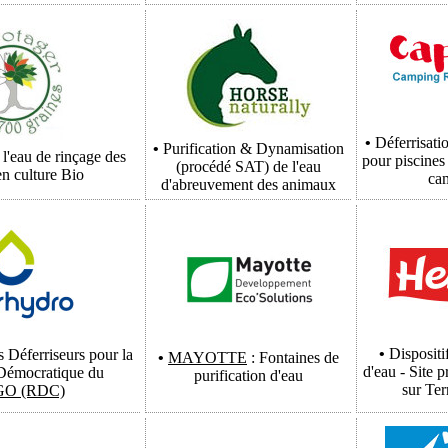
•
Déferrisati
•
Purification & Dynamisation
 l'eau de rinçage des
pour piscines
(procédé
SAT
) de l'eau
n culture Bio
ca
d'abreuvement des animaux
•
Dispositi
es Déferriseurs pour la
•
MAYOTTE
: Fontaines de
d'eau - Site 
Démocratique du
purification d'eau
sur Ter
O (RDC)