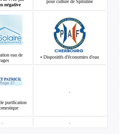
pour culture de Spiruline
on négative
ation eau de
•
Dispositifs d'économies d'eau
rages
.
de purification
domestique
.
.