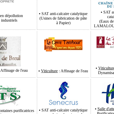
•
SAT
a
•
SAT
anti-calcaire catalytique
en dépollution
cata
(Usines de fabrication de pâte
 industriels
(Eaux de 
à Papier)
LAMALOU 
•
Viticultur
 Affinage de l'eau
•
Viticulture
: Affinage de l'eau
Dynamisat
•
Salle d'att
•
SAT
anti-calcaire catalytique
ntaines purificatrices
Purificatio