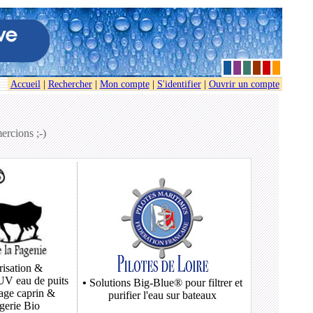
Accueil
|
Rechercher
|
Mon compte
|
S'identifier
|
Ouvrir un compte
ES
ercions ;-)
risation &
-UV eau de puits
•
Solutions
Big-Blue®
pour filtrer et
age caprin &
purifier l'eau sur bateaux
erie Bio