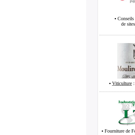
•
Conseils 
de sites
•
Viticulture
:
•
Fourniture de Fo