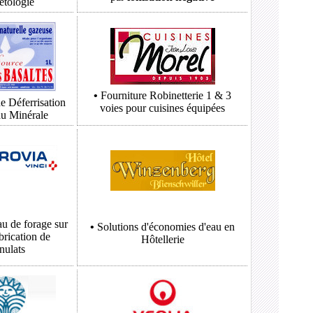
étologie
•
Fourniture Robinetterie 1 & 3
e Déferrisation
voies pour cuisines équipées
au Minérale
au de forage sur
•
Solutions d'économies d'eau en
abrication de
Hôtellerie
nulats