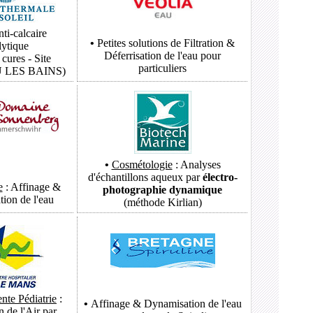
nti-calcaire
•
Petites solutions de Filtration &
lytique
Déferrisation de l'eau pour
cures - Site
particuliers
LES BAINS)
•
Cosmétologie
: Analyses
d'échantillons aqueux par
électro-
e
: Affinage &
photographie dynamique
ion de l'eau
(méthode Kirlian)
ente Pédiatrie
:
•
Affinage & Dynamisation de l'eau
n de l'Air par