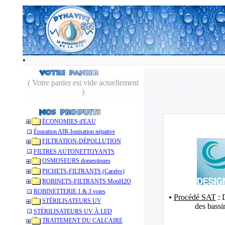
•
( Votre panier est vide actuellement
)
ÉCONOMIES d'EAU
Épuration AIR-Ionisation négative
FILTRATION-DÉPOLLUTION
FILTRES AUTONETTOYANTS
OSMOSEURS domestiques
PICHETS-FILTRANTS (Carafes)
ROBINETS-FILTRANTS MonH2O
ROBINETTERIE 1 & 3 voies
•
Procédé
SAT
: 
STÉRILISATEURS UV
des bassi
STÉRILISATEURS UV À LED
TRAITEMENT DU CALCAIRE