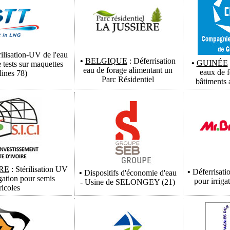
rilisation-UV de l'eau
•
BELGIQUE
: Déferrisation
•
GUINÉE
 tests sur maquettes
eau de forage alimentant un
eaux de 
lines 78)
Parc Résidentiel
bâtiments 
RE
: Stérilisation UV
•
Déferrisati
•
Dispositifs d'économie d'eau
igation pour semis
pour irriga
- Usine de SELONGEY (21)
ricoles