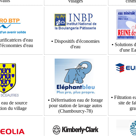
evains
villages
cosm
rificatrices d'eau
•
Dispositifs d'économies
•
Solutions d
d'économies d'eau
d'eau
d'une E
•
Filtration e
•
Déferrisation eau de forage
n eau de source
site de f
pour station de lavage autos
tion du village
gra
(Chambourcy-78)