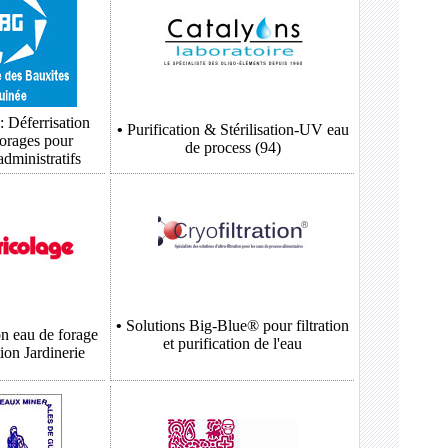
: Déferrisation
•
Purification & Stérilisation-UV eau
forages pour
de process (94)
administratifs
•
Solutions
Big-Blue®
pour filtration
on eau de forage
et purification de l'eau
tion Jardinerie