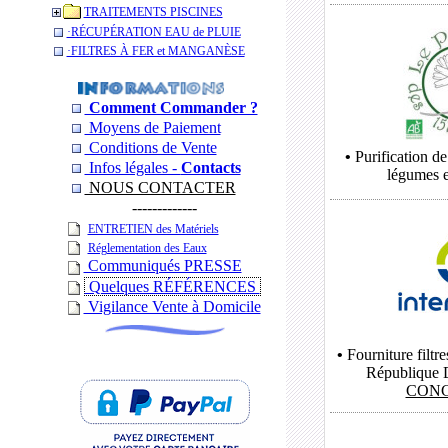
TRAITEMENTS PISCINES
­·RÉCUPÉRATION EAU de PLUIE
­·­FILTRES À FER et MANGANÈSE
Comment Commander ?
Moyens de Paiement
Conditions de Vente
•
Purification de
Infos légales -
Contacts
légumes e
NOUS CONTACTER
-------------
ENTRETIEN des Matériels
Réglementation des Eaux
Communiqués PRESSE
Quelques RÉFÉRENCES
Vigilance Vente à Domicile
•
Fourniture filtr
République 
CONG