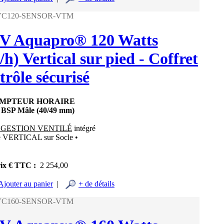
UVC120-SENSOR-VTM
 UV Aquapro® 120 Watts
h) Vertical sur pied - Coffret
trôle sécurisé
OMPTEUR HORAIRE
" BSP Mâle (40/49 mm)
 GESTION VENTILÉ
intégré
e VERTICAL sur Socle •
ix € TTC :
2 254,00
Ajouter au panier
|
+ de détails
UVC160-SENSOR-VTM