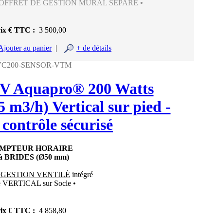
COFFRET DE GESTION MURAL SÉPARÉ
•
ix € TTC :
3 500,00
Ajouter au panier
|
+ de détails
UVC200-SENSOR-VTM
 UV Aquapro® 200 Watts
5 m3/h) Vertical sur pied -
 contrôle sécurisé
OMPTEUR HORAIRE
 à BRIDES (Ø50 mm)
 GESTION VENTILÉ
intégré
e VERTICAL sur Socle •
ix € TTC :
4 858,80