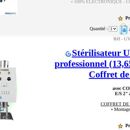
•
100% ÉLECTRONIQUE - 
Pr
Quantité :
Réf - 
Stérilisateur
professionnel (13,6
Coffret de
avec C
E/S 2"
COFFRET DE
• Montag
Pr