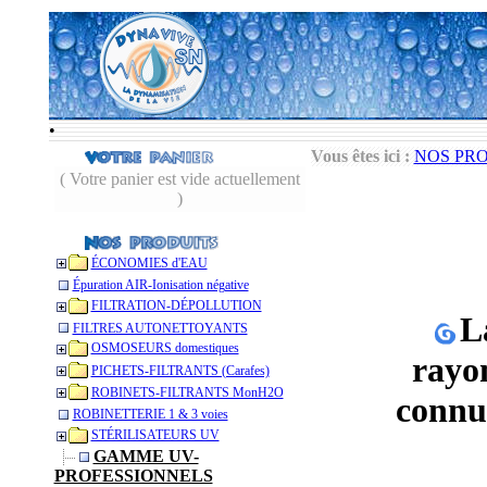
•
Vous êtes ici :
NOS PR
( Votre panier est vide actuellement
)
ÉCONOMIES d'EAU
Épuration AIR-Ionisation négative
FILTRATION-DÉPOLLUTION
L
FILTRES AUTONETTOYANTS
OSMOSEURS domestiques
rayo
PICHETS-FILTRANTS (Carafes)
ROBINETS-FILTRANTS MonH2O
connus
ROBINETTERIE 1 & 3 voies
STÉRILISATEURS UV
GAMME UV-
PROFESSIONNELS