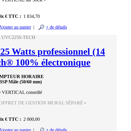
ix € TTC :
1 834,70
Ajouter au panier
|
+ de détails
 - UVC225S-TECH
225 Watts professionnel (14
ch® 100% électronique
OMPTEUR HORAIRE
BSP Mâle (50/60 mm)
 VERTICAL conseillé
COFFRET DE GESTION MURAL SÉPARÉ
•
ix € TTC :
2 000,00
Ajouter au panier
|
+ de détails