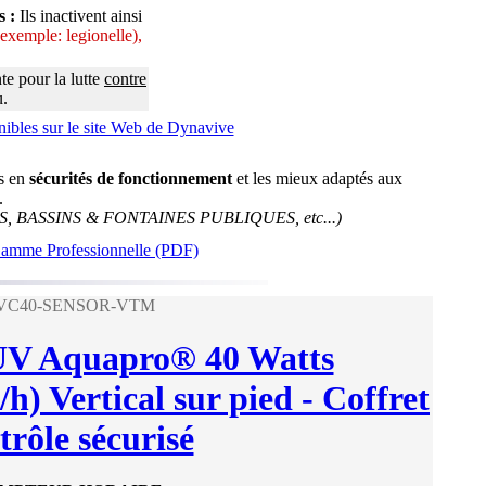
s :
Ils inactivent ainsi
(exemple: legionelle),
te pour la lutte
contre
u.
ibles sur le site Web de Dynavive
ts en
sécurités de fonctionnement
et les mieux adaptés aux
.
 BASSINS & FONTAINES PUBLIQUES, etc...)
 Gamme Professionnelle (PDF)
 UVC40-SENSOR-VTM
 UV Aquapro® 40 Watts
h) Vertical sur pied - Coffret
trôle sécurisé