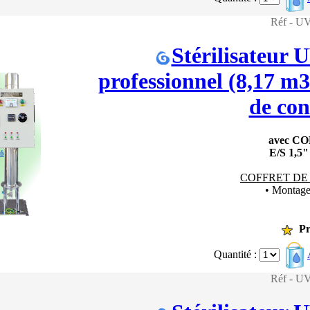
Réf - 
Stérilisateur
professionnel (8,17 m3/
de con
avec C
E/S 1,5
COFFRET DE
• Montag
Pr
Quantité :
Réf - 