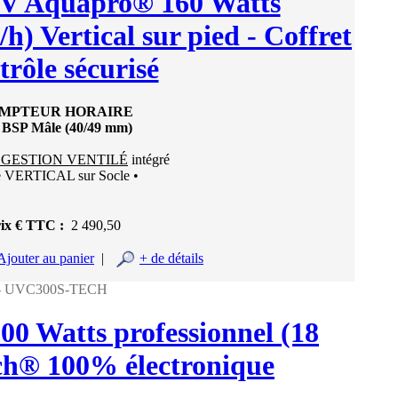
 UV Aquapro® 160 Watts
h) Vertical sur pied - Coffret
trôle sécurisé
OMPTEUR HORAIRE
" BSP Mâle (40/49 mm)
 GESTION VENTILÉ
intégré
e VERTICAL sur Socle •
ix € TTC :
2 490,50
Ajouter au panier
|
+ de détails
 - UVC300S-TECH
300 Watts professionnel (18
ch® 100% électronique