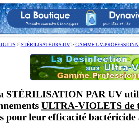
ODUITS
>
STÉRILISATEURS UV
>
GAMME UV-PROFESSIONN
a STÉRILISATION PAR UV utilis
nnements
ULTRA-VIOLETS de t
 pour leur efficacité bactéricide