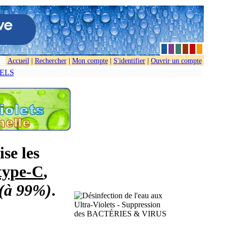
Accueil
|
Rechercher
|
Mon compte
|
S'identifier
|
Ouvrir un compte
ELS
e les
ype-C
,
(à 99%)
.