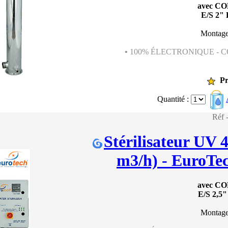
avec C
E/S 2" 
Montage
•
100% ÉLECTRONIQUE - 
Pr
Quantité :
Réf
Stérilisateur UV 
m3/h) - EuroTe
avec C
E/S 2,5
Montage