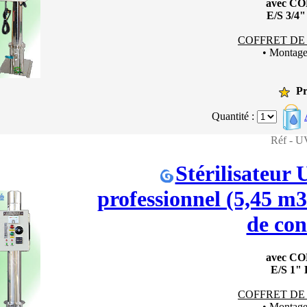
avec C
E/S 3/4
COFFRET DE
• Montag
Pr
Quantité :
Réf -
Stérilisateur
professionnel (5,45 m3/
de con
avec C
E/S 1" 
COFFRET DE
• Montag