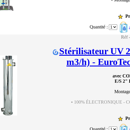
Pr
Quantité :
Réf
Stérilisateur UV 
m3/h) - EuroTe
avec C
E/S 2" 
Montage
•
100% ÉLECTRONIQUE - 
Pr
Quantité :