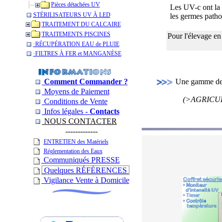
Pièces détachées UV
Les UV-c ont la 
STÉRILISATEURS UV À LED
les germes patho
TRAITEMENT DU CALCAIRE
TRAITEMENTS PISCINES
Pour l'élevage en
­·RÉCUPÉRATION EAU de PLUIE
­·­FILTRES À FER et MANGANÈSE
Une gamme de 
Comment Commander ?
Moyens de Paiement
(>AGRICUL
Conditions de Vente
Infos légales -
Contacts
NOUS CONTACTER
-------------
ENTRETIEN des Matériels
Réglementation des Eaux
Communiqués PRESSE
Quelques RÉFÉRENCES
Vigilance Vente à Domicile