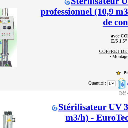
Stérilisateur
professionnel (10,9 m3/
de con
avec C
E/S 1,5
COFFRET DE
• Montag
Pr
Quantité :
Réf
Stérilisateur UV 
m3/h) - EuroTe