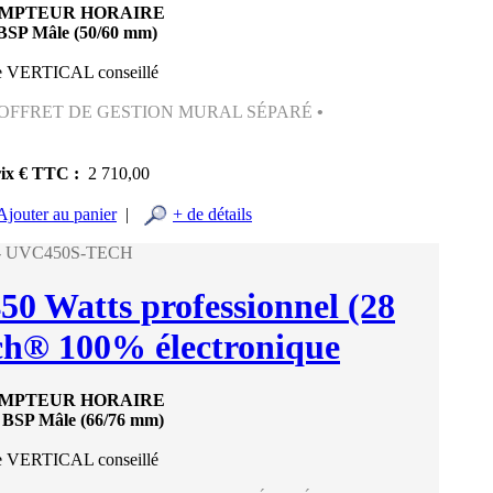
OMPTEUR HORAIRE
BSP Mâle (50/60 mm)
 VERTICAL conseillé
COFFRET DE GESTION MURAL SÉPARÉ
•
ix € TTC :
2 710,00
Ajouter au panier
|
+ de détails
 - UVC450S-TECH
450 Watts professionnel (28
ch® 100% électronique
OMPTEUR HORAIRE
" BSP Mâle (66/76 mm)
 VERTICAL conseillé