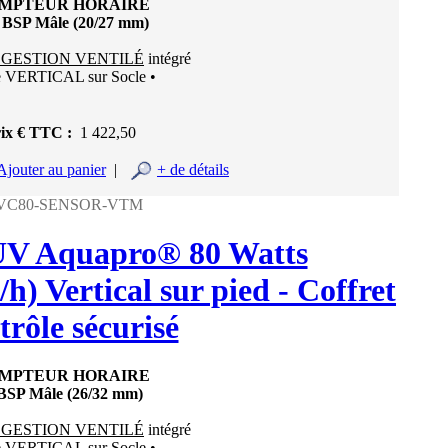
OMPTEUR HORAIRE
" BSP Mâle (20/27 mm)
 GESTION VENTILÉ
intégré
e VERTICAL sur Socle •
ix € TTC :
1 422,50
Ajouter au panier
|
+ de détails
 UVC80-SENSOR-VTM
 UV Aquapro® 80 Watts
h) Vertical sur pied - Coffret
trôle sécurisé
OMPTEUR HORAIRE
BSP Mâle (26/32 mm)
 GESTION VENTILÉ
intégré
e VERTICAL sur Socle •