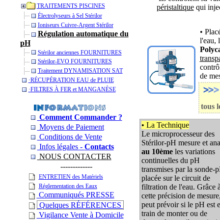
TRAITEMENTS PISCINES
péristaltique
qui injec
Électrolyseurs à Sel Stérilor
Ioniseurs Cuivre-Argent Stérilor
• Placé
Régulation automatique du
l'eau,
pH
Polyc
Stérilor anciennes FOURNITURES
transp
Stérilor-EVO FOURNITURES
contrô
Traitement DYNAMISATION SAT
de mes
­·RÉCUPÉRATION EAU de PLUIE
­·­FILTRES À FER et MANGANÈSE
tous l
Comment Commander ?
• La Technique
Moyens de Paiement
Le microprocesseur des
Conditions de Vente
Stérilor-pH
mesure et ana
Infos légales -
Contacts
au 10ème
les variations
NOUS CONTACTER
continuelles du pH
-------------
transmises par la sonde-
ENTRETIEN des Matériels
placée sur le circuit de
Réglementation des Eaux
filtration de l'eau. Grâce 
Communiqués PRESSE
cette précision de mesure,
peut prévoir si le pH est 
Quelques RÉFÉRENCES
train de monter ou de
Vigilance Vente à Domicile