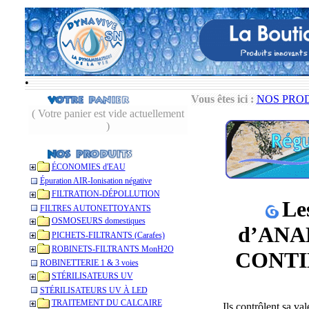
•
Vous êtes ici :
NOS PRO
( Votre panier est vide actuellement
)
ÉCONOMIES d'EAU
Épuration AIR-Ionisation négative
FILTRATION-DÉPOLLUTION
Le
FILTRES AUTONETTOYANTS
OSMOSEURS domestiques
d’ANA
PICHETS-FILTRANTS (Carafes)
ROBINETS-FILTRANTS MonH2O
CONTINU
ROBINETTERIE 1 & 3 voies
STÉRILISATEURS UV
STÉRILISATEURS UV À LED
TRAITEMENT DU CALCAIRE
Ils contrôlent sa v