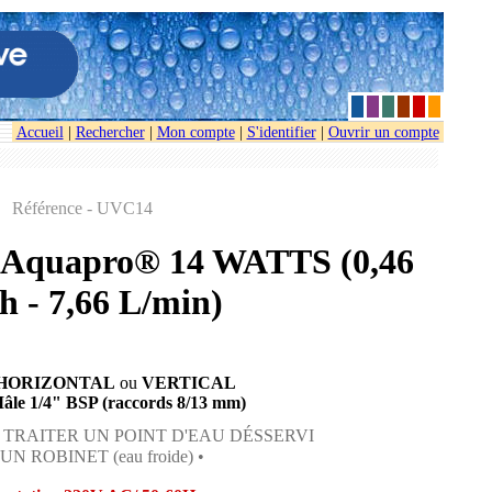
Accueil
|
Rechercher
|
Mon compte
|
S'identifier
|
Ouvrir un compte
Référence - UVC14
V Aquapro® 14 WATTS (0,46
h - 7,66 L/min)
HORIZONTAL
ou
VERTICAL
Mâle 1/4" BSP (raccords 8/13 mm)
 TRAITER UN POINT D'EAU DÉSSERVI
UN ROBINET (eau froide) •