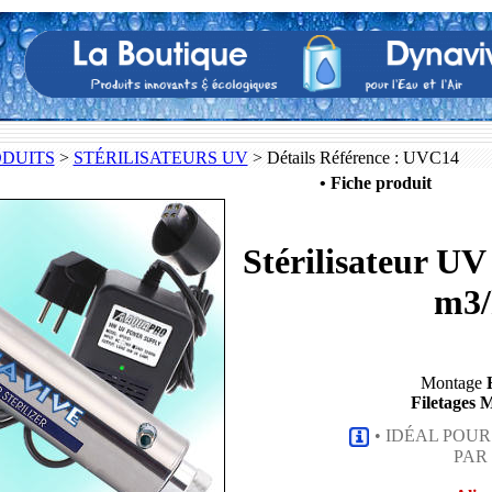
ODUITS
>
STÉRILISATEURS UV
> Détails Référence : UVC14
• Fiche produit
Stérilisateur U
m3/
Montage
Filetages 
• IDÉAL POUR
PAR 