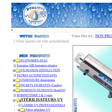
•
Vous êtes ici :
NOS PR
( Votre panier est vide actuellement
)
ÉCONOMIES d'EAU
Épuration AIR-Ionisation négative
FILTRATION-DÉPOLLUTION
FILTRES AUTONETTOYANTS
OSMOSEURS domestiques
PICHETS-FILTRANTS (Carafes)
ROBINETS-FILTRANTS MonH2O
ROBINETTERIE 1 & 3 voies
STÉRILISATEURS UV
GAMME UV-PROFESSIONNELS
Pièces détachées UV