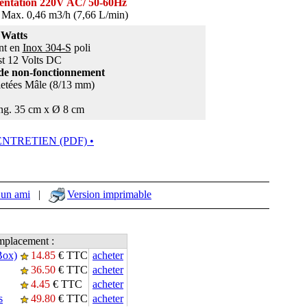
entation 220V AC/ 50-60Hz
 Max. 0,46 m3/h (7,66 L/min)
Watts
nt en
Inox 304-S
poli
st 12 Volts DC
 de non-fonctionnement
filetées Mâle (8/13 mm)
ng. 35 cm x Ø 8 cm
& ENTRETIEN (PDF) •
 un ami
|
Version imprimable
emplacement :
Box)
14.85
€ TTC
acheter
36.50
€ TTC
acheter
4.45
€ TTC
acheter
s
49.80
€ TTC
acheter