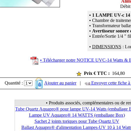
Alim
Débit
• 1 LAMPE UV-c 14 
• Chambre de traiteme
• Transformateur balla
•
Avertisseur sonore
• Entrée/Sortie 1/4 " 
•
DIMENSIONS
: Lo
• Télécharger notre NOTICE UVC-14 Watts 
Prix € TTC :
164,80
Quantité :
Ajouter au panier
|
Envoyer cette fiche à
• Produits associés, complémentaires ou de r
Tube Quartz Aquapro® pour lampe UV-14 Watts (emballage 
Lampe UV Aquapro® 14 WATTS (emballage Box)
Sachet 2 joints toriques pour Tube Quartz UV
Ballast Aquapro® d'alimentation Lampes-UV 10 à 14 Watt