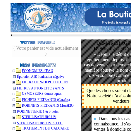
•
DÉMARCHAGES
( Votre panier est vide actuellement
DOMICILE : SO
)
• Depuis le début de
régulièrement depuis, il 
cas de ventes par
démarch
manière abusive le n
ÉCONOMIES d'EAU
raison sociale)
comme m
Épuration AIR-Ionisation négative
produit
FILTRATION-DÉPOLLUTION
FILTRES AUTONETTOYANTS
Que les choses soient cl
OSMOSEURS domestiques
Notre société n’a absolu
PICHETS-FILTRANTS (Carafes)
vendeurs i
ROBINETS-FILTRANTS MonH2O
ROBINETTERIE 1 & 3 voies
STÉRILISATEURS UV
Dans tous les cas
STÉRILISATEURS UV À LED
connaissance, il s’a
TRAITEMENT DU CALCAIRE
ventes à domicile c