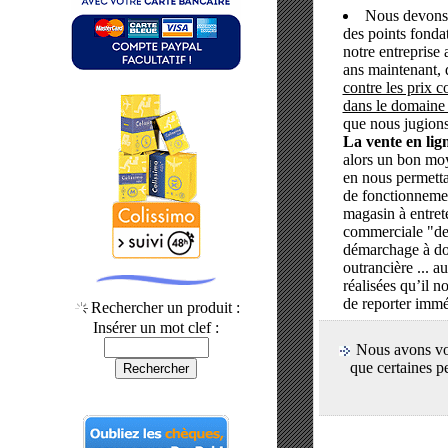
Nous devons 
des points fondat
notre entreprise a
ans maintenant,
contre les prix 
dans le domaine 
que nous jugions
La vente en lig
alors un bon moy
en nous permetta
de fonctionneme
magasin à entret
commerciale "de
démarchage à dom
outrancière ... 
réalisées qu’il no
de reporter immé
Rechercher un produit :
Insérer un mot clef :
Nous avons 
que certaines p