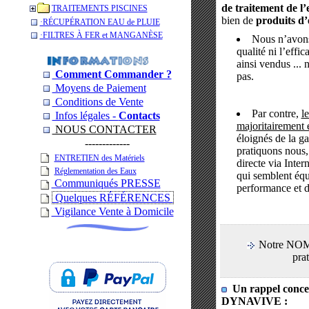
de traitement de l’
TRAITEMENTS PISCINES
bien de
produits d
­·RÉCUPÉRATION EAU de PLUIE
­·­FILTRES À FER et MANGANÈSE
Nous n’avons 
qualité ni l’effic
ainsi vendus ... 
Comment Commander ?
pas.
Moyens de Paiement
Conditions de Vente
Par contre,
l
Infos légales -
Contacts
majoritairement 
NOUS CONTACTER
éloignés de la 
-------------
pratiquons nous,
ENTRETIEN des Matériels
directe via Inter
Réglementation des Eaux
qui semblent équ
Communiqués PRESSE
performance et d
Quelques RÉFÉRENCES
Vigilance Vente à Domicile
Notre NOM 
prat
Un rappel conce
DYNAVIVE :