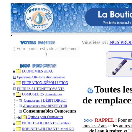
•
Vous êtes ici :
NOS PRO
( Votre panier est vide actuellement
)
ÉCONOMIES d'EAU
Épuration AIR-Ionisation négative
FILTRATION-DÉPOLLUTION
Toutes le
FILTRES AUTONETTOYANTS
OSMOSEURS domestiques
de remplac
-Osmoseurs à DÉBIT DIRECT
-Osmoseurs avec RÉSERVOIR
Consommables Osmoseurs
Options pour Osmoseurs
RAPPEL :
Pour un
PICHETS-FILTRANTS (Carafes)
tous les 2 ans
et les
autres 
ROBINETS-FILTRANTS MonH2O
de l'eau à traiter,
et l'